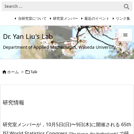
当研究室について
研究室メンバー
最近のイベント
リンク集
Dr. Yan Liu's Lab


Department of Applied Mathematics, Waseda University
メニュ

サイド
ホーム
>
Talk



前へ

次へ
研究情報

検索
研究室メンバーが，10月5日(日)〜9日(木)に開催される 65th
ISI World Statistics Congress
で研
[The Hague, the Netherlands]