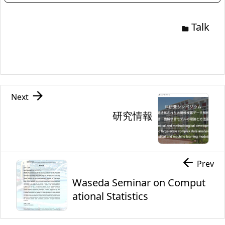
Talk


Next
研究情報

Prev
Waseda Seminar on Comput
ational Statistics