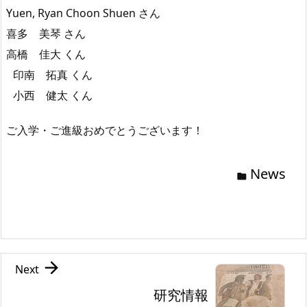
Yuen, Ryan Choon Shuen さん
喜多 美琴 さん
高橋 佳大 くん
印南 拓真 くん
小西 健太 くん
ご入学・ご進級おめでとうございます！
News


Next
研究情報