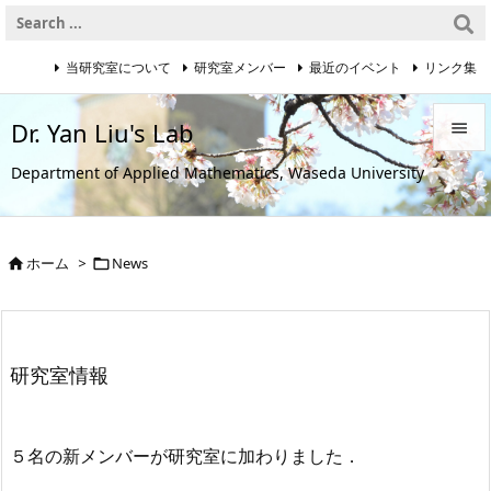
当研究室について
研究室メンバー
最近のイベント
リンク集
Dr. Yan Liu's Lab


Department of Applied Mathematics, Waseda University
メニュ

サイド
ホーム
>
News



前へ

次へ
研究室情報

検索
５名の新メンバーが研究室に加わりました．