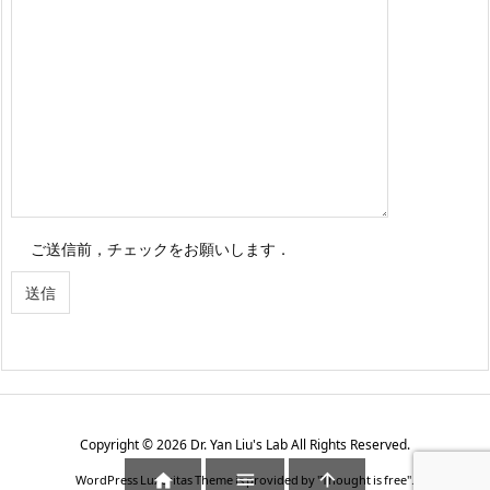
ご送信前，チェックをお願いします．
Copyright ©
2026
Dr. Yan Liu's Lab
All Rights Reserved.



WordPress Luxeritas Theme is provided by "
Thought is free
".